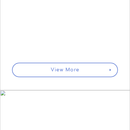
LIVEOPSIS
ライブオプシス
スマホゲームに特化した分析データ、運営ソリューションをご
提供します。ゲームに関わる開発者、運営者、プロモーター、
関連事業に携わる方のパフォーマンスを向上させます。
View More